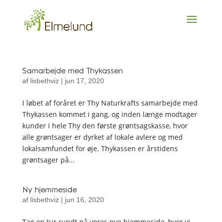
Samarbejde med Thykassen
af
lisbethviz
|
jun 17, 2020
I løbet af foråret er Thy Naturkrafts samarbejde med
Thykassen kommet i gang, og inden længe modtager
kunder i hele Thy den første grøntsagskasse, hvor
alle grøntsager er dyrket af lokale avlere og med
lokalsamfundet for øje. Thykassen er årstidens
grøntsager på...
Ny hjemmeside
af
lisbethviz
|
jun 16, 2020
Tag en tur rundt på vores nye hjemmeside, hvor vi